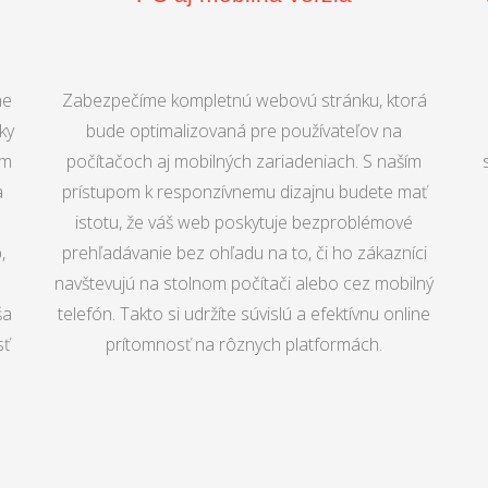
ne
Zabezpečíme kompletnú webovú stránku, ktorá
ky
bude optimalizovaná pre používateľov na
ím
počítačoch aj mobilných zariadeniach. S naším
a
prístupom k responzívnemu dizajnu budete mať
istotu, že váš web poskytuje bezproblémové
,
prehľadávanie bez ohľadu na to, či ho zákazníci
navštevujú na stolnom počítači alebo cez mobilný
ša
telefón. Takto si udržíte súvislú a efektívnu online
sť
prítomnosť na rôznych platformách.