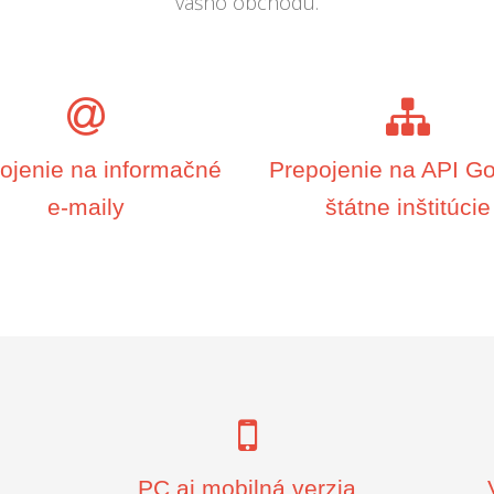
vášho obchodu.
ojenie na informačné
Prepojenie na API Go
e-maily
štátne inštitúcie
PC aj mobilná verzia