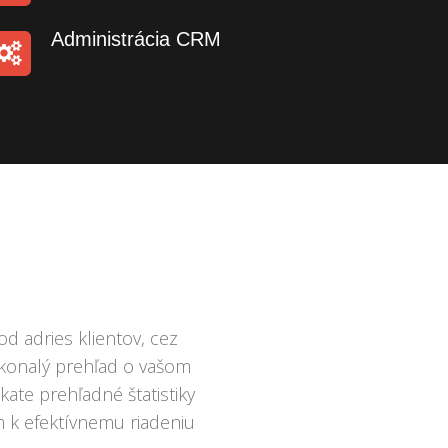
Administrácia CRM
d adries klientov, cez
okonalý prehľad o vašom
ate prehľadné štatistiky
k efektívnemu riadeniu