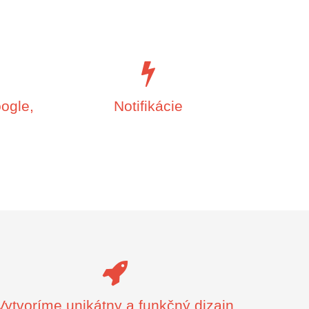
ogle,
Notifikácie
Vytvoríme unikátny a funkčný dizajn