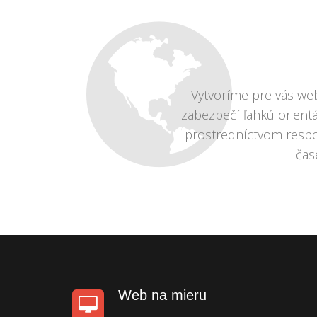
Vytvoríme pre vás web
zabezpečí ľahkú orient
prostredníctvom respo
čas
Web na mieru