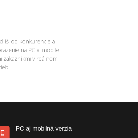
e
dlíši od konkurencie a
razenie na PC aj mobile
i zákazníkmi v reálnom
ieb.
PC aj mobilná verzia