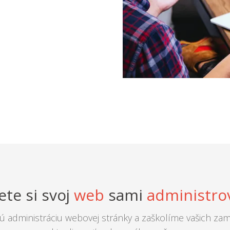
te si svoj
web
sami
administro
ú administráciu webovej stránky a zaškolíme vašich zam