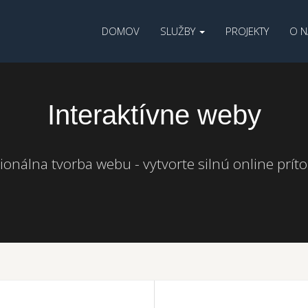
DOMOV
SLUŽBY
PROJEKTY
O N
Interaktívne weby
ionálna tvorba webu - vytvorte silnú online prí