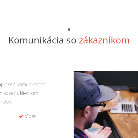
Komunikácia so
zákazníkom
plexné komunikačné
ikovať s klientom
nálov:
Viber