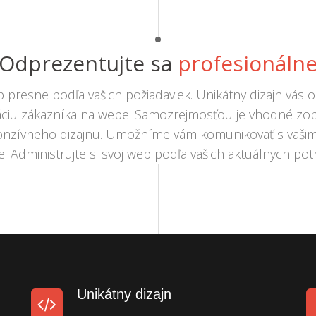
Odprezentujte sa
profesionáln
 presne podľa vašich požiadaviek. Unikátny dizajn vás o
áciu zákazníka na webe. Samozrejmosťou je vhodné zob
nzívneho dizajnu. Umožníme vám komunikovať s vašim
e. Administrujte si svoj web podľa vašich aktuálnych potr
Unikátny dizajn