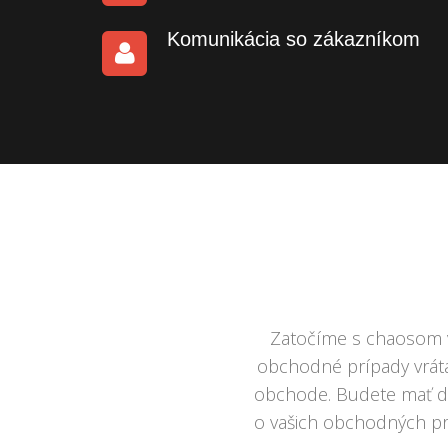
Komunikácia so zákazníkom
Zatočíme s chaosom vo
obchodné prípady vráta
obchode. Budete mať det
o vašich obchodných p