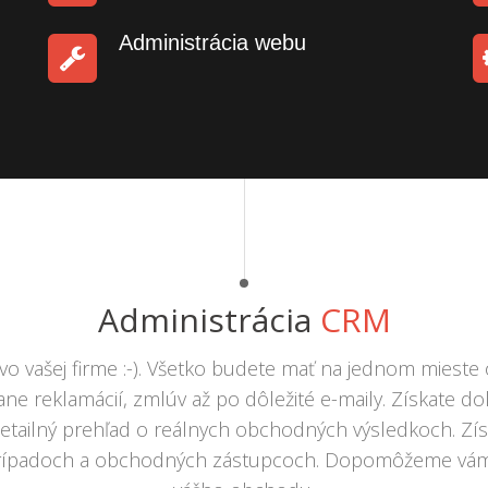
Administrácia webu
Administrácia
CRM
 vašej firme :-). Všetko budete mať na jednom mieste o
ne reklamácií, zmlúv až po dôležité e-maily. Získate d
ailný prehľad o reálnych obchodných výsledkoch. Získ
rípadoch a obchodných zástupcoch. Dopomôžeme vám 