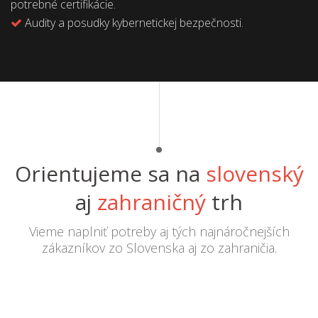
potrebné certifikácie.
Audity a posudky kybernetickej bezpečnosti.
Orientujeme sa na
slovenský
aj
zahraničný
trh
Vieme naplniť potreby aj tých najnáročnejších
zákazníkov zo Slovenska aj zo zahraničia.