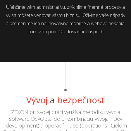
Uľahčíme vám administratívu, zrýchlime firemné procesy a
vy sa môžete venovať vášmu biznisu. Oživíme vaše nápady
a premeníme ich na inovatívne mobilné a webové riešenia,
ktoré vám pomôžu dosiahnuť úspech.
Vývoj
a
bezpečnosť
ZEXON pri svojej práci využíva metodiku vývoja
software DevOps. Ide o kombináciu vývoja - Dev
(development) a operácií - Ops (operations). Cieľom