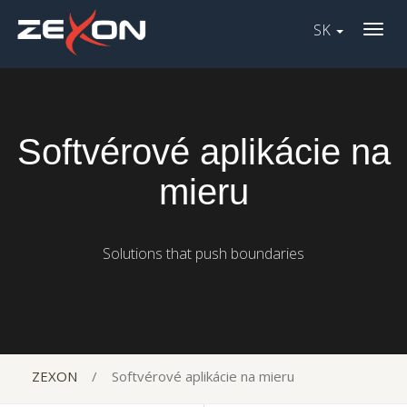
SK
Togg
navig
Softvérové aplikácie na
mieru
Solutions that push boundaries
ZEXON
/
Softvérové aplikácie na mieru