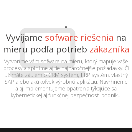
Vyvíjame
sofware riešenia
na
mieru podľa potrieb
zákazníka
Vytvoríme vám sofware na mieru, ktorý mapuje vaše
procesy a splníme aj tie najnáročnejšie požiadavky. Či
už máte záujem o CRM systém, ERP systém, vlastný
SAP alebo akúkoľvek výrobnú aplikáciu. Navrhneme
a aj implementujeme opatrenia týkajúce sa
kybernetickej aj funkčnej bezpečnosti podniku.