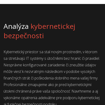
Analýza
kybernetickej
bezpečnosti
Kybernetický priestor sa stal novým prostredím, v ktorom
sa stretávajú IT systémy s útočníkmi bez hraníc či pravidiel.
Nesprávne konfigurované zariadenie či zneužitie údajov
môže viesť k nezvratným následkom v podobe vysokých
finančných strát či poškodenia dobrého mena vašej firmy.
Profesionálne zmapujeme ako je pred kybernetickými
útokmi chránená práve vaša spoločnosť. Navrhneme a aj
vykonáme opatrenia adekvátne pre podporu kybernetickej
aj funkčnej bezpečnosti podniku.