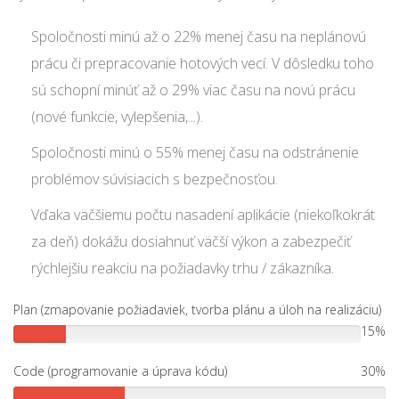
Spoločnosti minú až o 22% menej času na neplánovú
prácu či prepracovanie hotových vecí. V dôsledku toho
sú schopní minúť až o 29% viac času na novú prácu
(nové funkcie, vylepšenia,...).
Spoločnosti minú o 55% menej času na odstránenie
problémov súvisiacich s bezpečnosťou.
Vďaka väčšiemu počtu nasadení aplikácie (niekoľkokrát
za deň) dokážu dosiahnuť väčší výkon a zabezpečiť
rýchlejšiu reakciu na požiadavky trhu / zákazníka.
Plan (zmapovanie požiadaviek, tvorba plánu a úloh na realizáciu)
15%
Code (programovanie a úprava kódu)
30%