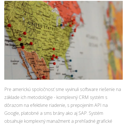
Pre americkú spoločnosť sme vyvinuli software riešenie na
základe ich metodológie - komplexný CRM systém s
dôrazom na efektívne riadenie, s prepojením API na
Google, platobné a sms brány ako aj SAP. Systém
obsahuje komplexný manažment a prehľadné grafické