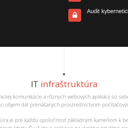
Audit kybernetic
IT
infraštruktúra
nickej komunikácie a rôznych webových aplikácií so seb
úci objem dát prenášaných prostredníctvom počítačových
ktúra je pre každú spoločnosť základným kameňom k be