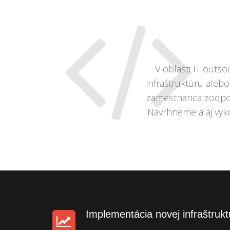
V oblasti IT out
infraštruktúru aleb
zamestnanca zodpove
Navrhneme a aj vyko
Implementácia novej infraštrukt