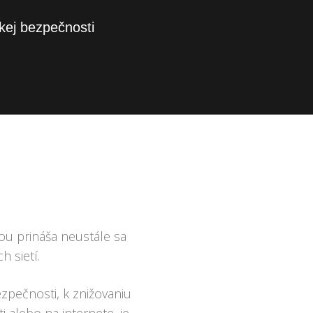
kej bezpečnosti
ou prináša neustále sa
 sietí.
zpečnosti, k znižovaniu