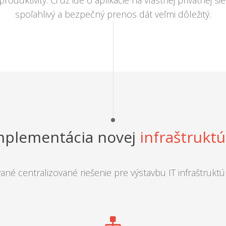
oduktivity. Či už ide o aplikácie na vlastnej privátnej sie
spoľahlivý a bezpečný prenos dát veľmi dôležitý.
mplementácia novej
infraštruktú
né centralizované riešenie pre výstavbu IT infraštruktú