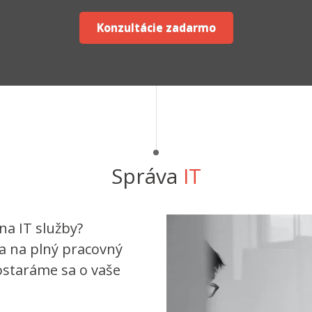
Konzultácie zadarmo
Správa
IT
na IT služby?
a na plný pracovný
ostaráme sa o vaše