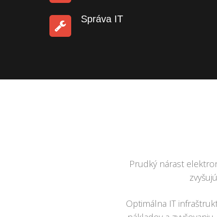
Správa IT
Prudký nárast elektro
zvyšuj
Optimálna IT infraštru