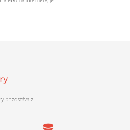
ti alebo na internete, je
ry
ry pozostáva z: