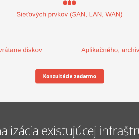
Sieťových prvkov (SAN, LAN, WAN)
vrátane diskov
Aplikačného, archi
Konzultácie zadarmo
lizácia existujúcej infrašt