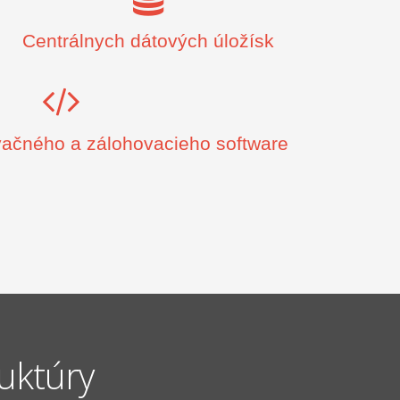
Centrálnych dátových úložísk
vačného a zálohovacieho software
ruktúry