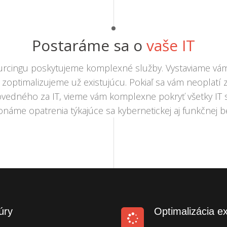
Postaráme sa o
vaše IT
sourcingu poskytujeme komplexné služby. Vystaviame vá
o zoptimalizujeme už existujúcu. Pokiaľ sa vám neoplatí
dného za IT, vieme vám komplexne pokryť všetky IT sl
náme opatrenia týkajúce sa kybernetickej aj funkčnej 
úry
Optimalizácia ex