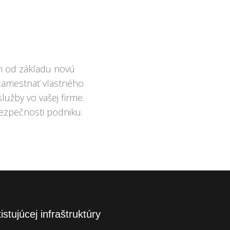
m od základu novú
 zamestnať vlastného
užby vo vašej firme.
bezpečnosti podniku.
istujúcej infraštruktúry