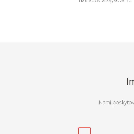
nákladov a zvyšovaniu pr
I
Nami poskytova