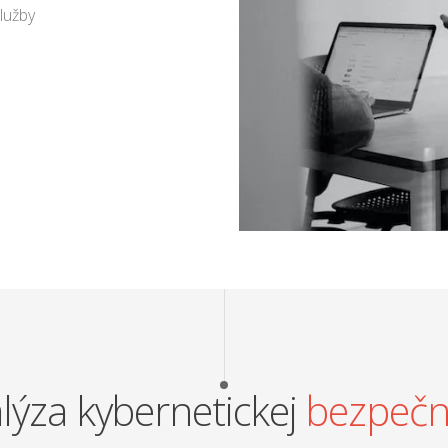
služby
lýza kybernetickej
bezpečn