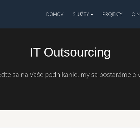
DOMOV
SLUŽBY
PROJEKTY
O N
IT Outsourcing
eďte sa na Vaše podnikanie, my sa postaráme o v