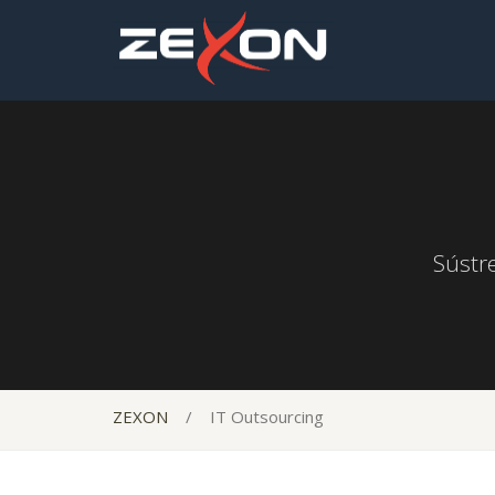
Sústr
ZEXON
/
IT Outsourcing