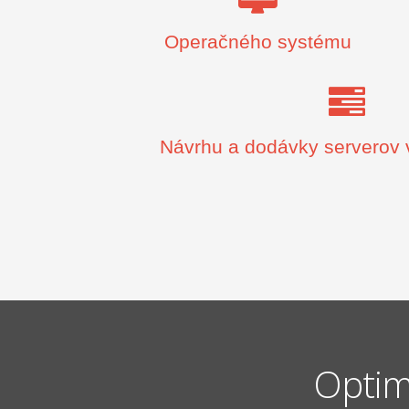
Operačného systému
Návrhu a dodávky serverov 
Optima