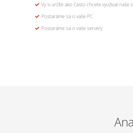
Vy si určíte ako často chcete využívať naše 
Postaráme sa o vaše PC
Postaráme sa o vaše servery
Ana